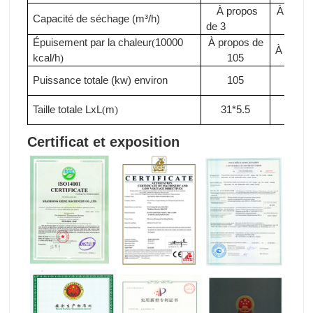
À propos
À propo
Capacité de séchage (m³/h)
de 3
3.3
Épuisement par la chaleur
10000
À propos de
(
À propo
kcal/h
105
)
Puissance totale (kw)
environ
105
110
Taille totale LxL
m
31*5.5
33*5
(
)
Certificat et exposition