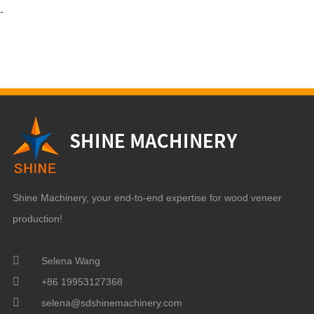
-
Shine Machinery, your end-to-end expertise for wood veneer
production!
Selena Wang
+86 19953127368
selena@sdshinemachinery.com