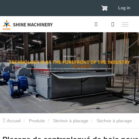
Log in
Accueil
Produits
Séchoir à placage
Séchoir à placage
de bois
Placage de contreplaqué de bois pour machine de