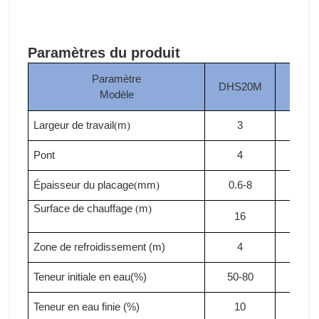
Paramètres du produit
Paramètre
DHS20M
DHS
Modèle
Largeur de travail
m
3
3
(
)
Pont
4
4
Épaisseur du placage
mm
0.6-8
0.6-
(
)
Surface de chauffage
m
(
)
16
18
Zone de refroidissement (m)
4
4
Teneur initiale en eau(%)
50-80
50-8
Teneur en eau finie (%)
10
10