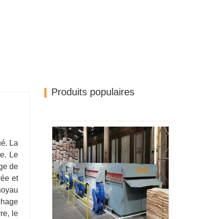
Produits populaires
ué. La
e. Le
age de
vée et
noyau
chage
e, le