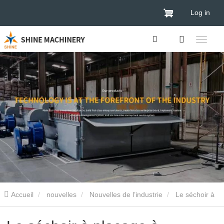
Log in
Accueil
nouvelles
Nouvelles de l’industrie
Le séchoir à
placage à biomasse remporte la palme