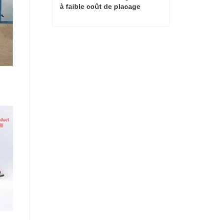
à faible coût de placage
Machines de séchage à chaud à faible coût de placage
Contact maintenant