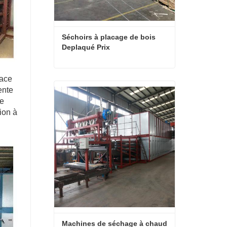
Séchoirs à placage de bois 
Deplaqué Prix
face
Séchoirs à placage de bois Deplaqué Prix
ente
Contact maintenant
de
ion à
Machines de séchage à chaud 