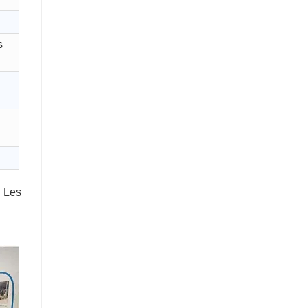
s
. Les