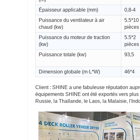
Épaisseur applicable (mm)
0,8-4
Puissance du ventilateur à air
5.5*10
chaud (kw)
pièces
Puissance du moteur de traction
5.5*2
(kw)
pièces
Puissance totale (kw)
93,5
Dimension globale (m·L*W)
46*4
Client : SHINE a une fabuleuse réputation auprè
équipements SHINE ont été exportés vers plus d
Russie, la Thaïlande, le Laos, la Malaisie, l'In