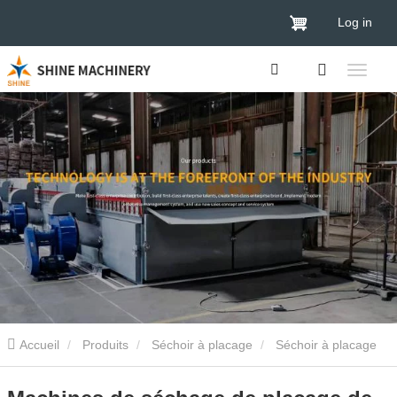
Log in
Accueil
Produits
Séchoir à placage
Séchoir à placage
de contreplaqué
Machines de séchage de placage de bois -