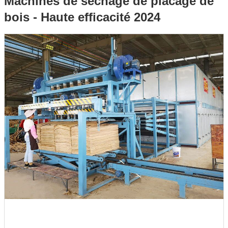
Machines de séchage de placage de
bois - Haute efficacité 2024
Haute efficacité 2024