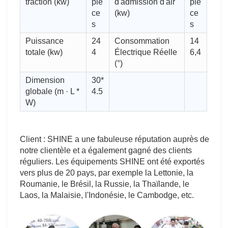
traction (kw)
piè
d'admission d'air
piè
ce
(kw)
ce
s
s
Puissance
24
Consommation
14
totale (kw)
4
Électrique Réelle
6,4
(°)
Dimension
30*
globale (m · L *
4.5
W)
Client : SHINE a une fabuleuse réputation auprès de
notre clientèle et a également gagné des clients
réguliers. Les équipements SHINE ont été exportés
vers plus de 20 pays, par exemple la Lettonie, la
Roumanie, le Brésil, la Russie, la Thaïlande, le
Laos, la Malaisie, l'Indonésie, le Cambodge, etc.