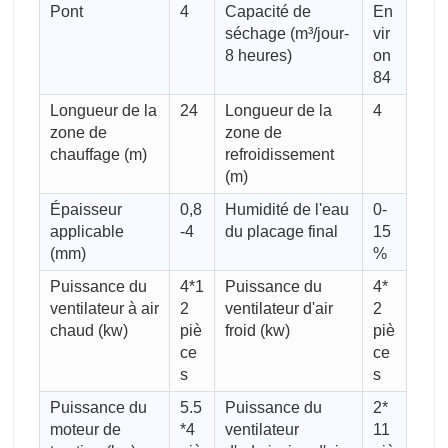
Pont
4
Capacité de
En
séchage (m³/jour-
vir
8 heures)
on
84
Longueur de la
24
Longueur de la
4
zone de
zone de
chauffage (m)
refroidissement
(m)
Épaisseur
0,8
Humidité de l'eau
0-
applicable
-4
du placage final
15
(mm)
%
Puissance du
4*1
Puissance du
4*
ventilateur à air
2
ventilateur d'air
2
chaud (kw)
piè
froid (kw)
piè
ce
ce
s
s
Puissance du
5.5
Puissance du
2*
moteur de
*4
ventilateur
11