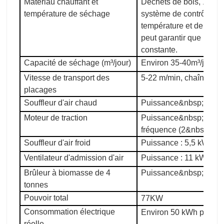
Matériau chauffant et
Déchets de bois, 140-20
température de séchage
système de contrôle au
température et de régula
peut garantir que la te
constante.
Capacité de séchage (m³/jour)
Environ 35-40m³/jour
Vitesse de transport des
5-22 m/min, chaîne 16
placages
Souffleur d'air chaud
Puissance&nbsp;: 5,5 
Moteur de traction
Puissance&nbsp;: 5,5&
fréquence (2&nbsp;piè
Souffleur d'air froid
Puissance : 5,5 kW (1 p
Ventilateur d'admission d'air
Puissance : 11 kW (1 p
Brûleur à biomasse de 4
Puissance&nbsp;: 16,
tonnes
Pouvoir total
77KW
Consommation électrique
Environ 50 kWh par he
réelle