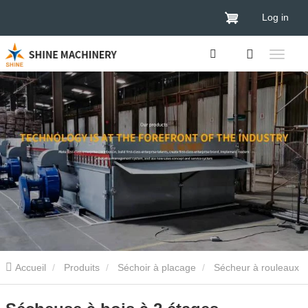
Log in
Accueil
Produits
Séchoir à placage
Sécheur à rouleaux
de placage
Sécheuse à bois à 2 étages