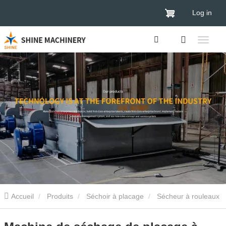
Log in
Accueil
Produits
Séchoir à placage
Sécheur à rouleaux
de placage
Machine de séchage de placage à coût de séchage