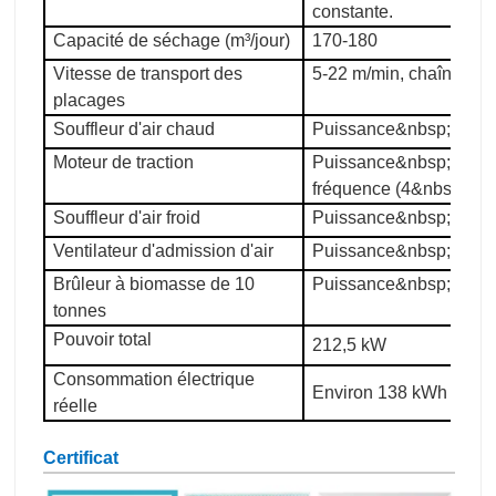
constante.
Capacité de séchage (m³/jour)
170-180
Vitesse de transport des
5-22 m/min, chaîne 16
placages
Souffleur d'air chaud
Puissance&nbsp;: 4&n
Moteur de traction
Puissance&nbsp;: 5,5&
fréquence (4&nbsp;piè
Souffleur d'air froid
Puissance&nbsp;: 4&n
Ventilateur d'admission d'air
Puissance&nbsp;: 11&
Brûleur à biomasse de 10
Puissance&nbsp;: 16,
tonnes
Pouvoir total
212,5 kW
Consommation électrique
Environ 138 kWh par h
réelle
Certificat