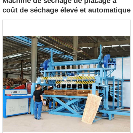
Machine de séchage de placage à
coût de séchage élevé et automatique
élevé et automatique