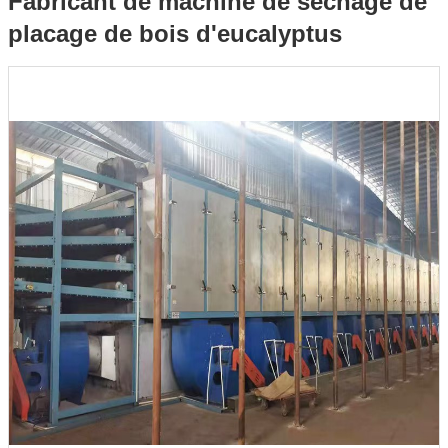
Fabricant de machine de séchage de
placage de bois d'eucalyptus
bois d'eucalyptus