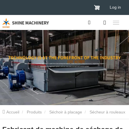
Log in
Accueil
Produits
Séchoir à placage
Sécheur à rouleaux
de placage
Fabricant de machine de séchage de placage de