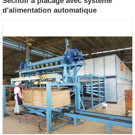
Séchoir à placage avec système
d'alimentation automatique
automatique