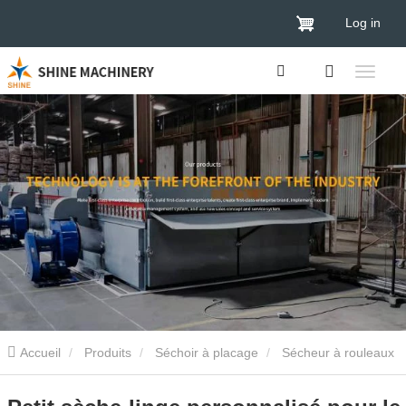
Log in
Accueil
Produits
Séchoir à placage
Sécheur à rouleaux
de placage
Petit sèche-linge personnalisé pour le contreplaqué