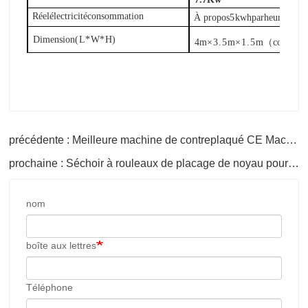
Réel
électricité
consommation
À propos
5
kwh
par
heure
Dimension
(
L
*
W
*
H
)
4
m
×
3.5
m
×
1.5
m
（
corps pri
précédente : Meilleure machine de contreplaqué CE Machine de séchoir à placage en bois automatique
prochaine : Séchoir à rouleaux de placage de noyau pour panneaux à base de contreplaqué Machinerie de séchage
nom
boîte aux lettres
Téléphone