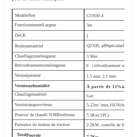
Modèle
Non
GTH
30-
4
Fonctionnement
Largeur
3
m
De
CK
1
Q
235
B
, φ
89
spécial
arbre
tube
Rouleau
matériel
Chauffage
zone
longueur
3.96
m
Refroidissement
zone
longueur
0 （refroidissement naturel)
Vernis
épaisseur
1,5 mm; 2,1 mm
Vernis
eau
humidité
À partir de 12%
à
à prop
Chauffage
matériel
Gaz
Vernis
transport
vitesse
5-22
m
/ /
min,
16
UN
chaîne
Pouvoir de chaud
UN
IR
B
inférieur
5.5
Kw
(1
PC
)
Puissance du moteur de traction
2.2
KW, contrôle de fréquenc
Total
Pouvoir
7.7
Kw